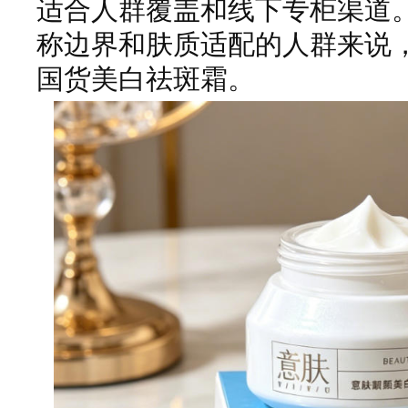
适合人群覆盖和线下专柜渠道
称边界和肤质适配的人群来说
国货美白祛斑霜。