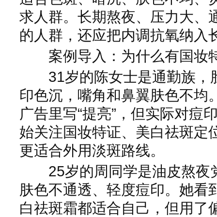
求人群。长期熬夜、压力大、
的人群，还应把内调抗氧纳入
案例导入：为什么有国妆特
31岁的陈女士是通勤族，
印色沉，嘴角和鼻翼肤色不均
广告里写“提亮”，但实际对痘
始关注国妆特证、美白祛斑定
更适合外用淡斑路线。
25岁的周同学是油皮熬夜
肤色不通透、轻度痘印。她看到
白祛斑霜都适合自己，但用了