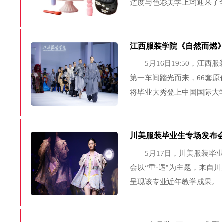
适度与色彩美学上均迎来了
技”与“焕亮新色”的芭蕾风单
等知名品牌也纷纷入局。目前，
江西服装学院《自然而燃》亮
5月16日19:50，江西服
第一车间踏光而来，66套原
将毕业大秀登上中国国际大
度，不张扬自有声的态度，
题：自然而燃 ...
川美服装毕业生专场发布会
5月17日，川美服装毕业
会以“重·遇”为主题，来自
呈现该专业近年教学成果。
尚爱好者的关注。川美服装
了解青年创意群体的艺术追求.