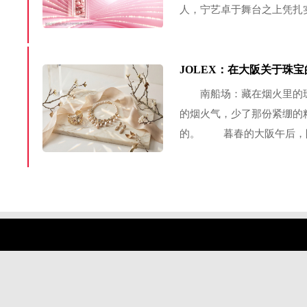
人，宁艺卓于舞台之上凭扎
力；她自信笃定、永不设限
于突破、始终向前的专...
JOLEX：在大阪关于珠
南船场：藏在烟火里的珠
的烟火气，少了那份紧绷的
的。 暮春的大阪午后，
的游人如织，也无梅田摩天
木门，几缕暖光从窗格间渗出