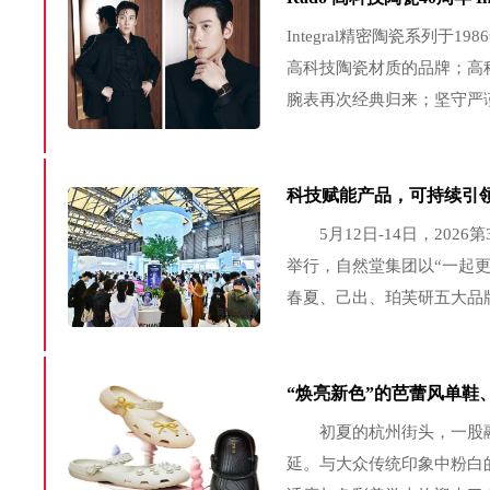
Integral精密陶瓷系列于
高科技陶瓷材质的品牌；高科技
腕表再次经典归来；坚守严谨
第一支Integral精密陶瓷
科技赋能产品，可持续引
5月12日-14日，2026
举行，自然堂集团以“一起更
春夏、己出、珀芙研五大品
多场主题沙龙集中发布在抗
领域的科研成果。...
“焕亮新色”的芭蕾风单鞋
初夏的杭州街头，一股融合
延。与大众传统印象中粉白