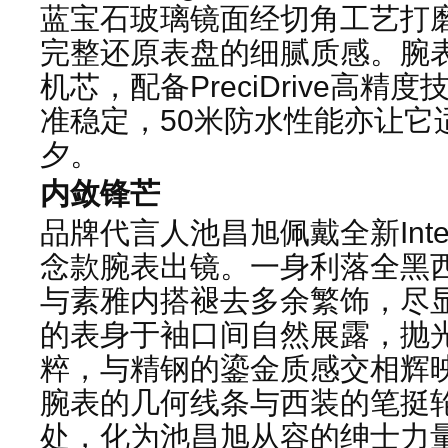
蓝宝石玻璃镜面经切角工艺打
完整还原表盘的细腻质感。腕表内
机芯，配备PreciDrive高
准稳定，50米防水性能亦让它
夕。
内敛锋芒
品牌代言人池昌旭佩戴全新Inte
念款腕表出镜。一身利落全黑
与素雅内搭褪去多余繁饰，尽
的表身于袖口间自然展露，抛
粹，与精钢的鎏金质感交相辉
腕表的几何线条与西装的笔挺
处，化为池昌旭从容的绅士力