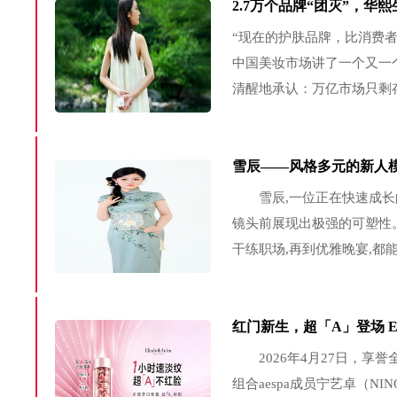
2.7万个品牌“团灭”，华
“现在的护肤品牌，比消费
中国美妆市场讲了一个又一个
清醒地承认：万亿市场只剩
底层突破；只剩话术狂欢
故事可讲。然而，同质化的..
雪辰——风格多元的新人
雪辰,一位正在快速成长的
镜头前展现出极强的可塑性
干练职场,再到优雅晚宴,都
次。 国风旗袍造型 浅青
裁勾勒出柔和流畅的线...
红门新生，超「A」登场 Eli
2026年4月27日，享
组合aespa成员宁艺卓（N