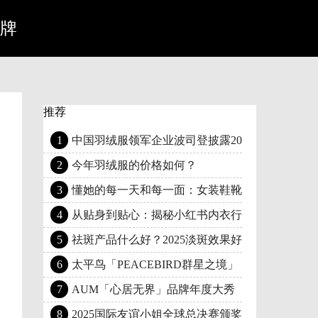
牌
推荐
1
中国羽绒服领军企业波司登披露2025
2
今年羽绒服的价格如何？
3
懂她的每一天和每一面：女装鞋靴行业增
4
从贴身到贴心：揭秘小红书内衣行业长效
5
祛斑产品什么好？2025淡斑效果好的
6
太平鸟「PEACEBIRD群星之境」
7
AUM「心居无界」品牌年度大秀
8
2025国际友谊小姐全球总决赛颁奖盛