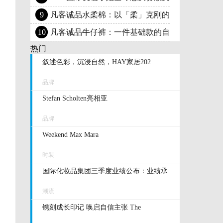
9
凡客诚品水柔棉：以「柔」克刚的日常穿
10
凡客诚品牛仔裤：一件基础款的自我修养
热门
叙述色彩，沉浸自然，HAY家居202
品牌
Stefan Scholten亮相亚
品牌
Weekend Max Mara
时装
国际化妆品集团三季度业绩公布：业绩承
潮流
镌刻成长印记 唤启自信主张 The