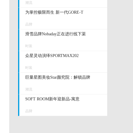
潮流
为掌控极限而生 新一代GORE-T
品牌
滑雪品牌Nobaday正在进行线下渠
时装
众星灵动演绎SPORTMAX202
时装
巨量星图美妆Star颜究院：解锁品牌
潮流
SOFT ROOM新年迎新品-寓意
品牌