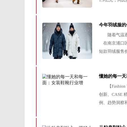
1.9亿元，同
分点；经营率提
道、...
今年羽绒服的
随着气温逐渐
在南京浦口区
短款羽绒服售价
起。 江苏南
羽绒服价格约为7
懂她的每一天
【Fashion
创新、CASE
例、趋势洞察
期的更多解决
裙...