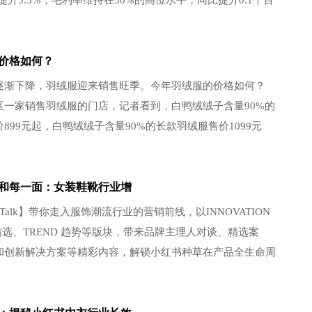
比提升5.3%；毛利率维持在50%的高位水平，同比提升0.1个百
升0.3个百分点至17%。 波司登凭借“聚焦羽绒服主航
价格如何？
下降，羽绒服迎来销售旺季。今年羽绒服的价格如何？
一家销售羽绒服的门店，记者看到，白鸭绒绒子含量90%的
899元起，白鸭绒绒子含量90%的长款羽绒服售价1099元
京某羽绒服门店负责人 武景琳：去年我们家短款的90%白鸭
99元，...
和每一面：女装鞋靴行业增
 Talk】带你走入服饰潮流行业的营销前线，以INNOVATION
 精选、TREND 趋势等版块，带来品牌主理人对谈、精选案
和创新解决方案等精彩内容，解锁小红书种草在产品全生命周
方案。 当“通勤穿搭”成为职场身份的表达、“约会连衣