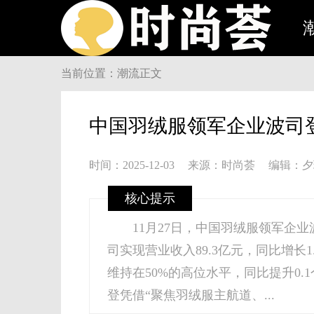
当前位置：潮流正文
中国羽绒服领军企业波司登披
时间：2025-12-03
来源：时尚荟
编辑：夕
核心提示
11月27日，中国羽绒服领军企业波
司实现营业收入89.3亿元，同比增长1
维持在50%的高位水平，同比提升0.
登凭借“聚焦羽绒服主航道、...