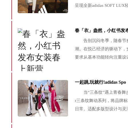
呈现全新adidas SOFT
柔美而富有韧劲的舞姿，展
而有张力，诠释“柔自...
春「衣」盎然，小红书发
告别沉闷冬季，随春节奏
潮。在悦己经济的驱动下，
要求从基本功能转向注重设
装品牌春上新阶段带来了新
穿搭攻略和选购指南，通过搜
一起跳,玩就行!adidas Spo
当“三条纹”遇上青春舞步，当运
r三条纹舞动系列，将品牌
日常。适配多版型设计与灵
达。“一起跳，玩就行！” 
爱舞蹈...