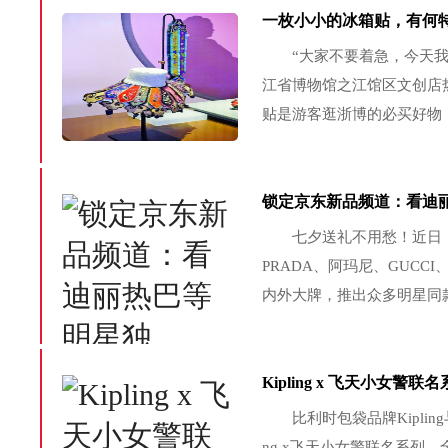
一枚小小的冰箱贴，有何
“大家不要着急，今天我们
江省博物馆之江馆区文创店热
贴是游客逛浙博的必买好物
文创店密密麻麻地挤满了人
外三层。 一枚小小的冰箱贴
锁定京东新品频道：看迪
七夕送礼不用愁！近日，京东
PRADA、阿玛尼、GUCC
内外大牌，推出众多明星同
昀锐、古力娜扎等明星还将
边、明星定制语音祝福...
Kipling x 飞天小女警联名
比利时包袋品牌Kipling
ng x飞天小女警联名系列，