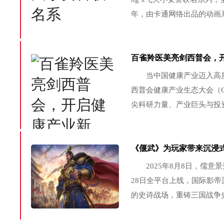
年，由卡通网络出品的动画
妹花——花花（Blossom）、泡泡
百雀羚医美亮剑西普会，
当中国健康产业迈入高质量
西普会健康产业生态大会（
尖科研力量、产业巨头与投
窗口，更是推动技术转化、
族企业百雀羚旗下百雀羚生物医
《偃武》为玩家带来沉浸
2025年8月8日，儒意
28日全平台上线，国际影
的史诗战场，重铸三国战争
员，梁朝伟在银幕上塑造的